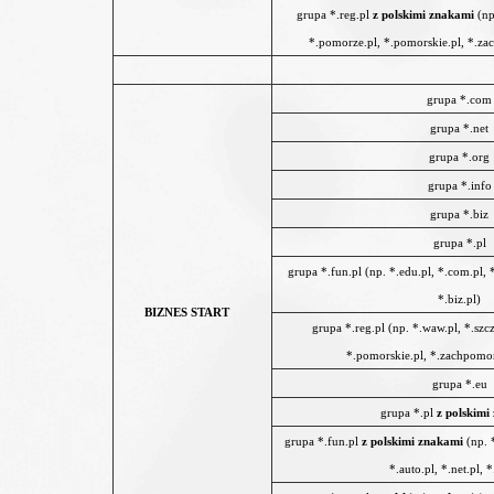
grupa *.reg.pl
z polskimi znakami
(np
*.pomorze.pl, *.pomorskie.pl, *.zac
grupa *.com
grupa *.net
grupa *.org
grupa *.info
grupa *.biz
grupa *.pl
grupa *.fun.pl (np. *.edu.pl, *.com.pl, *.
*.biz.pl)
BIZNES START
grupa *.reg.pl (np. *.waw.pl, *.szc
*.pomorskie.pl, *.zachpomor.
grupa *.eu
grupa *.pl
z polskimi
grupa *.fun.pl
z polskimi znakami
(np. *
*.auto.pl, *.net.pl, *