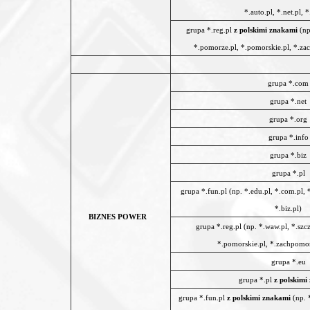
*.auto.pl, *.net.pl, *
grupa *.reg.pl
z polskimi znakami
(np
*.pomorze.pl, *.pomorskie.pl, *.zac
grupa *.com
grupa *.net
grupa *.org
grupa *.info
grupa *.biz
grupa *.pl
grupa *.fun.pl (np. *.edu.pl, *.com.pl, *.
*.biz.pl)
BIZNES POWER
grupa *.reg.pl (np. *.waw.pl, *.szc
*.pomorskie.pl, *.zachpomor.
grupa *.eu
grupa *.pl
z polskimi
grupa *.fun.pl
z polskimi znakami
(np. *