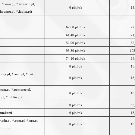
. *.waw.pl, *.szczecin.pl,
0 pln/rok
18
hpomor.pl, *.lublin.pl)
62,60 pln/rok
72
61,40 pln/rok
71
52,90 pln/rok
62
93,80 pln/rok
103
74,10 pln/rok
84
0 pln/rok
18
org.pl, *.auto.pl, *.net.pl,
0 pln/rok
18
zecin.pl, *.pomorze.pl,
0 pln/rok
18
pl, *.lublin.pl)
0 pln/rok
35
 znakami
0 pln/rok
18
.edu.pl, *.com.pl, *.org.pl,
0 pln/rok
18
.biz.pl)