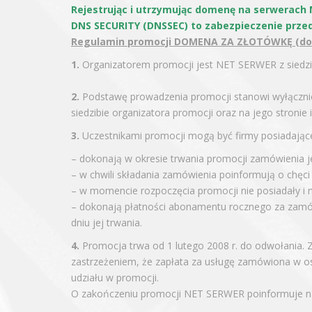
Rejestrując i utrzymując domenę na serwerach
DNS SECURITY (DNSSEC) to zabezpieczenie prze
Regulamin promocji DOMENA ZA ZŁOTÓWKĘ (dot
1.
Organizatorem promocji jest NET SERWER z siedzib
2.
Podstawę prowadzenia promocji stanowi wyłącznie 
siedzibie organizatora promocji oraz na jego stronie 
3.
Uczestnikami promocji mogą być firmy posiadające
– dokonają w okresie trwania promocji zamówienia
– w chwili składania zamówienia poinformują o chęci 
– w momencie rozpoczęcia promocji nie posiadały i
– dokonają płatności abonamentu rocznego za zamów
dniu jej trwania.
4.
Promocja trwa od 1 lutego 2008 r. do odwołania. Za
zastrzeżeniem, że zapłata za usługę zamówiona w os
udziału w promocji.
O zakończeniu promocji NET SERWER poinformuje na