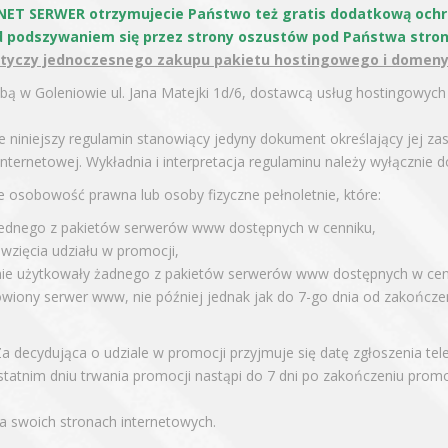
 NET SERWER otrzymujecie Państwo też gratis dodatkową ochr
d podszywaniem się przez strony oszustów pod Państwa stron
yczy jednoczesnego zakupu pakietu hostingowego i domeny
ą w Goleniowie ul. Jana Matejki 1d/6, dostawcą usług hostingowych
niniejszy regulamin stanowiący jedyny dokument określający jej za
internetowej. Wykładnia i interpretacja regulaminu należy wyłącznie 
 osobowość prawna lub osoby fizyczne pełnoletnie, które:
 jednego z pakietów serwerów www dostępnych w cenniku,
wzięcia udziału w promocji,
 nie użytkowały żadnego z pakietów serwerów www dostępnych w cen
iony serwer www, nie później jednak jak do 7-go dnia od zakończe
 decydująca o udziale w promocji przyjmuje się datę zgłoszenia telef
tatnim dniu trwania promocji nastąpi do 7 dni po zakończeniu promoc
 swoich stronach internetowych.