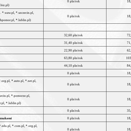
0 pln/rok
18
.biz.pl)
. *.waw.pl, *.szczecin.pl,
0 pln/rok
18
hpomor.pl, *.lublin.pl)
32,60 pln/rok
72
31,40 pln/rok
71
22,90 pln/rok
62
63,80 pln/rok
103
44,10 pln/rok
84
0 pln/rok
18
org.pl, *.auto.pl, *.net.pl,
0 pln/rok
18
zecin.pl, *.pomorze.pl,
0 pln/rok
18
pl, *.lublin.pl)
0 pln/rok
35
 znakami
0 pln/rok
18
.edu.pl, *.com.pl, *.org.pl,
0 pln/rok
18