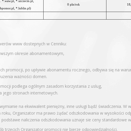
. *.waw.pl, *.szczecin.pl,
0 pln/rok
18
hpomor.pl, *.lublin.pl)
rwerów www dostepnych w Cenniku:
pierwszym okresie abonamentowym,
ach promocji, po upływie abonamentu rocznego, odbywa się na wa
dłużenia ważności domen.
mocji podlega ogólnym zasadom korzystania z uslug,
 jego stronach internetowych.
ymianie na ekwiwalent pieniężny, inne usługi bądź świadczenia. W w
 roku, Organizator ma prawo żądać odszkodowania w wysokości odpow
podstawe naliczenia odszkodowania uznaje sie ceny standardowe wy
 trzecich Organizator promocji nie bierze odpowiedzialności.