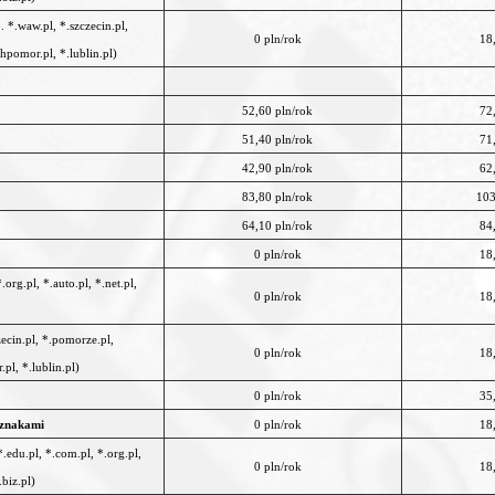
. *.waw.pl, *.szczecin.pl,
0 pln/rok
18
hpomor.pl, *.lublin.pl)
52,60 pln/rok
72
51,40 pln/rok
71
42,90 pln/rok
62
83,80 pln/rok
103
64,10 pln/rok
84
0 pln/rok
18
org.pl, *.auto.pl, *.net.pl,
0 pln/rok
18
zecin.pl, *.pomorze.pl,
0 pln/rok
18
pl, *.lublin.pl)
0 pln/rok
35
 znakami
0 pln/rok
18
.edu.pl, *.com.pl, *.org.pl,
0 pln/rok
18
.biz.pl)