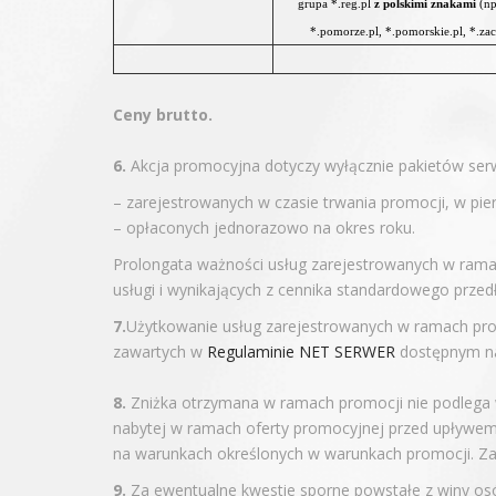
grupa *.reg.pl
z polskimi znakami
(np
*.pomorze.pl, *.pomorskie.pl, *.zac
Ceny brutto.
6.
Akcja promocyjna dotyczy wyłącznie pakietów se
– zarejestrowanych w czasie trwania promocji, w 
– opłaconych jednorazowo na okres roku.
Prolongata ważności usług zarejestrowanych w ram
usługi i wynikających z cennika standardowego prze
7.
Użytkowanie usług zarejestrowanych w ramach pro
zawartych w
Regulaminie NET SERWER
dostępnym na
8.
Zniżka otrzymana w ramach promocji nie podlega w
nabytej w ramach oferty promocyjnej przed upływem
na warunkach określonych w warunkach promocji. Za 
9.
Za ewentualne kwestie sporne powstałe z winy osób