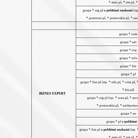
*.auto.pl, *.net.pl, *
grupa *.reg.pl
z polskimi znakami
(np
*.pomorze.pl, *.pomorskie.pl, *.zac
grupa *.com
grupa *.net
grupa *.org
grupa *.info
grupa *.biz
grupa *.pl
grupa *.fun.pl (np. *.edu.pl, *.com.pl, *.
*.biz.pl)
BIZNES EXPERT
grupa *.reg.pl (np. *.waw.pl, *.szc
*.pomorskie.pl, *.zachpomor.
grupa *.eu
grupa *.pl
z polskimi
grupa *.fun.pl
z polskimi znakami
(np. *
*.auto.pl, *.net.pl, *