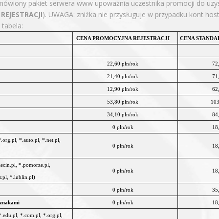
wiony pakiet serwera www upoważnia uczestnika promocji do uzysk
REJESTRACJI
). UWAGA: zniżka nie przysługuje w przypadku kont ho
 tabela:
CENA PROMOCYJNA REJESTRACJI
CENA STANDA
22,60 pln/rok
72
21,40 pln/rok
71
12,90 pln/rok
62
53,80 pln/rok
103
34,10 pln/rok
84
0 pln/rok
18
org.pl, *.auto.pl, *.net.pl,
0 pln/rok
18
zecin.pl, *.pomorze.pl,
0 pln/rok
18
pl, *.lublin.pl)
0 pln/rok
35
 znakami
0 pln/rok
18
.edu.pl, *.com.pl, *.org.pl,