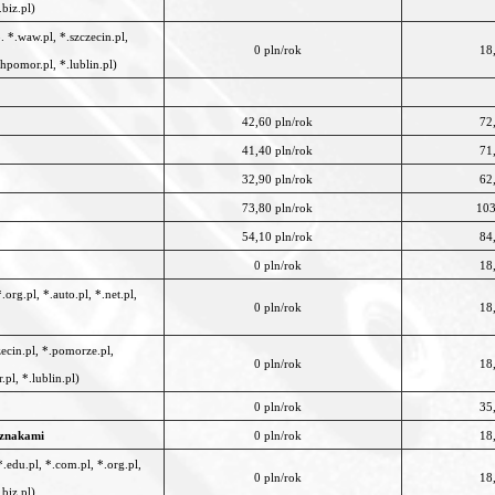
.biz.pl)
. *.waw.pl, *.szczecin.pl,
0 pln/rok
18
hpomor.pl, *.lublin.pl)
42,60 pln/rok
72
41,40 pln/rok
71
32,90 pln/rok
62
73,80 pln/rok
103
54,10 pln/rok
84
0 pln/rok
18
org.pl, *.auto.pl, *.net.pl,
0 pln/rok
18
zecin.pl, *.pomorze.pl,
0 pln/rok
18
pl, *.lublin.pl)
0 pln/rok
35
 znakami
0 pln/rok
18
.edu.pl, *.com.pl, *.org.pl,
0 pln/rok
18
.biz.pl)