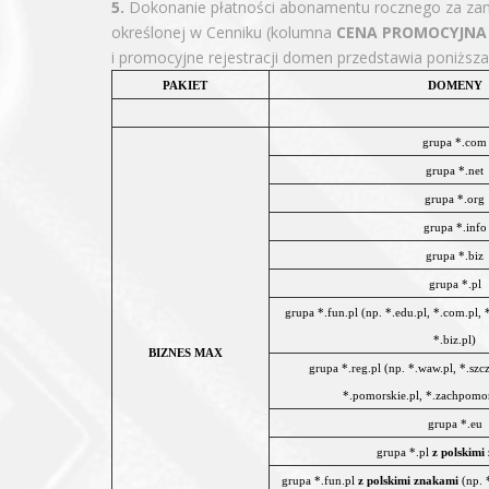
5.
Dokonanie płatności abonamentu rocznego za zamó
określonej w Cenniku (kolumna
CENA PROMOCYJNA 
i promocyjne rejestracji domen przedstawia poniższa
PAKIET
DOMENY
grupa *.com
grupa *.net
grupa *.org
grupa *.info
grupa *.biz
grupa *.pl
grupa *.fun.pl (np. *.edu.pl, *.com.pl, *.
*.biz.pl)
BIZNES MAX
grupa *.reg.pl (np. *.waw.pl, *.szc
*.pomorskie.pl, *.zachpomor.
grupa *.eu
grupa *.pl
z polskimi
grupa *.fun.pl
z polskimi znakami
(np. *