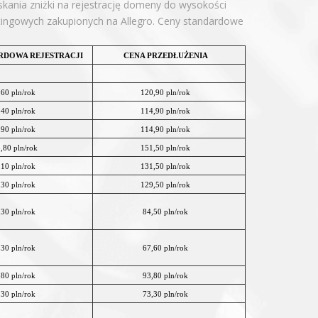
ania zniżki na rejestrację domeny do wysokości
stingowych zakupionych na Allegro. Ceny standardowe
RDOWA REJESTRACJI
CENA PRZEDŁUŻENIA
,60 pln/rok
120,90 pln/rok
,40 pln/rok
114,90 pln/rok
,90 pln/rok
114,90 pln/rok
,80 pln/rok
151,50 pln/rok
,10 pln/rok
131,50 pln/rok
,30 pln/rok
129,50 pln/rok
,30 pln/rok
84,50 pln/rok
,30 pln/rok
67,60 pln/rok
,80 pln/rok
93,80 pln/rok
,30 pln/rok
73,30 pln/rok