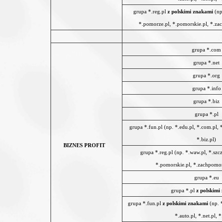
grupa *.reg.pl
z polskimi znakami
(np
*.pomorze.pl, *.pomorskie.pl, *.zac
grupa *.com
grupa *.net
grupa *.org
grupa *.info
grupa *.biz
grupa *.pl
grupa *.fun.pl (np. *.edu.pl, *.com.pl, *.
*.biz.pl)
BIZNES PROFIT
grupa *.reg.pl (np. *.waw.pl, *.szc
*.pomorskie.pl, *.zachpomor.
grupa *.eu
grupa *.pl
z polskimi
grupa *.fun.pl
z polskimi znakami
(np. *
*.auto.pl, *.net.pl, *